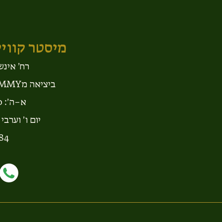
מיסטר קוויק
רח׳ אינשטיין 40
ביציאה מTOMMY מול הדרבי בר דגים.
א–ה׳: 09:00 – 19:00
יום ו׳ וערבי חג: 09:00 
84