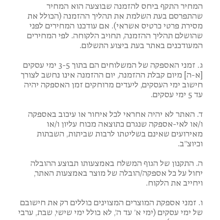
המחיר התקף ביחס להזמנה שבוצעה הוא המחיר
שהתפרסם בעת השלמת את תהליך ההזמנה (הכולל את
מסירת פרטי כרטיס אשראי). אם עודכנו המחירים לפני
שהושלם תהליך ההזמנה, תחויב הלקוחה. לפי המחירים
המעודכנים באתר בעת ביצוע התשלום.
ג. זמני האספקה של המשלוחים הם בתוך 3-5 ימי עסקים
[א-ה] מיום קבלת ההזמנה, יום ההזמנה אינו נחשב לצורך
חישוב ימי העסקים, ליעדים מרוחקים זמן האספקה יהיה
עד 5 ימי עסקים.
ד. האתר לא יהיה אחראי לכל איחור או עיכוב באספקה
ו/או לאי-אספקה שנגרם כתוצאה מכוח עליון ו/או
מאירועים שאינם בשליטתו לרבות שביתות, השבתות
וכיוצ”ב.
ה. התקנון של הגוף המשלח באמצעותו תבוצע ההובלה
יחול על כל אספקה/הובלה של מוצר באמצעות האתר,
ויחייב את הלקוח.
ו. זמני אספקת המוצרים המצוינים כוללים רק את חישובם
של ימי עסקים (ימי א’ עד ה’, לא כולל ימי שישי, שבת, ערבי