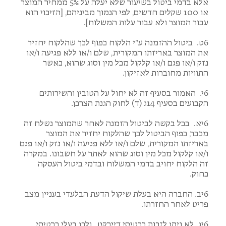
אלא בדמי ביטול בשיעור שלא יעלה על 5% ממחיר המוצר
או 100 שקלים חדשים, לפי הנמוך מביניהם, [הזיכוי הוא
עבור המוצר ולא עבור עלות המשלוח].
6ט. ביטול ההזמנה ע”י הלקוח כפוף לכך שהלקוח יחזיר
את המוצר באריזתו המקורית, שלם ו/או ללא פגיעה ו/או
נזק ו/או פגם ו/או קלקול מכל מין וסוג שהוא, כאשר
התוויות מחוברות לאזיקון.
6י. האמור בסעיף זה לא יחול על הטובין והשירותים
הקבועים בסעיף 14ג (ד) לחוק הגנת הצרכן.
6יא. בכל בקשה לביטול הזמנה לאחר שהמוצר נשלח זה
מכבר, כפוף הביטול לכך שהלקוח יחזיר את המוצר
באריזתו המקורית, שלם ו/או ללא פגיעה ו/או נזק ו/או פגם
ו/או קלקול מכל מין וסוג שהוא לאתר על חשבונו. במקרה
זה הלקוח יחויב בדמי המשלוח ובדמי ביטול העסקה
כחוק.
6יב. החברה היא בעלת שיקול הדעת הבלעדי בעניין מצב
פריט לאחר החזרתו.
6יג. לא ניתן לזכות כרטיסי דיירקט, ולכן בעלי כרטיסי