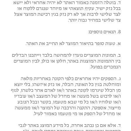
ד. בוטלה הזמנה כאמור האתר לא יהיה אחראי ולא יישא
בכל נזק ישיר, עקיף, תוצאתי או מיוחד שנגרם ללקוח או
לצד שלישי לרבות אך לא רק נזק בגין רכישת המוצר אצל
צד שלישי במחיר גבוה יותר.
8. תנאים נוספים:
א. טעות סופר בתיאור המוצר לא תחייב את האתר.
ב. תמונות המוצרים נועדו להמחשה בלבד וייתכנו הבדלים
בין התמונות המוצגות באתר, חלקן או כולן, לבין המוצרים
הנמכרים בפועל.
ג. הספקים יהיו אחראים כלפי הקונה באחריות מלאה
ומוחלטת בגין כל תאונה, חבלה, או נזק איזשהו, בלי יוצא
מן הכלל שיגרמו לקונה באתר ו/או לאדם אחר כלשהו, לגוף
ו/או לרכוש בשל מעשה או מחדל של המעצב ו/או עובדיו
ו/או שלוחיו ו/או כל מי שבא מטעמו, בקשר ובכל הנובע
מייצור, אספקה, התקנה והרכבה של המוצר ו/או ממעשה
או מחדל של הספק או מי מטעמו כאמור לעיל.
ד. אלא אם כן נכתב אחרת, כל מידע המוצג באתר לגבי