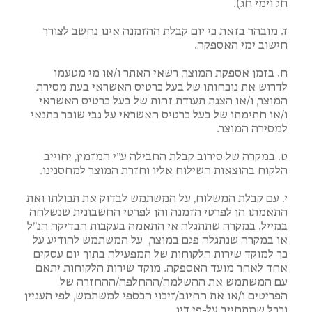
חג וימי חג).
ז. מובהר בזאת כי יום קבלת ההזמנה אינו נחשב לצורך
חישוב ימי האספקה.
ח. בזמן אספקת המוצר, רשאי האתר ו/או מי מטעמו
לדרוש את נוכחותו של בעל כרטיס האשראי בעת מסירת
המוצר, ו/או הצגת תעודת זהות של בעל כרטיס האשראי
ו/או חתימתו של בעל כרטיס האשראי על גבי שובר כתנאי
למסירה המוצר.
ט. במקרה של סירוב קבלת החבילה ע”י המזמין, יחוייב
הלקוח בהוצאות השילוח אליו וחזרת המוצר למחסנינו.
י. עם קבלת המשלוח, על המשתמש לבדוק את תכולתו ואת
התאמתו הן לפרטי הזמנה והן לפרטי החשבונית שנשלחה
במייל. במקרה שתתגלה אי התאמה בעקבות הבדיקה הנ”ל
או במקרה שנתגלה פגם במוצר, על המשתמש להודיע על
כך למוקד שירות הלקוחות של המפעילה בתוך יום עסקים
אחד לאחר מועד האספקה. מוקד שירות הלקוחות יתאם
עם המשתמש את ההשלמה/ההחלפה/ההחזרה של
הפריטים ו/או את החיוב/זיכוי הכספי למשתמש, לפי העניין
וככל שמתחייב על-פי דין.