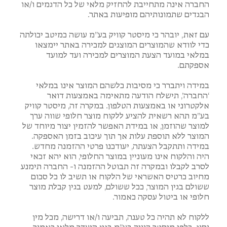
החברה אינה מתחייבת להחזיק מלאי של כל הדגמים ו/או
הבגדים שתמונותיהם מופיעות באתר.
עם זאת, יובהר כי מיסטר קוויק בע”מ עושה כמיטב יכולתה
כדי לוודא שהמוצרים המוצגים למכירה באתר יימצאו
במלאי במועד הצעת המוצרים למכירה ועד למועד
אספקתם.
במידה ויתברר כי מסיבות כלשהם המוצר אינו במלאי
‘החברה’, תישלח הודעה מתאימה באמצעות דואר
אלקטרוני או באמצעות הטלפון. במקרה זה, מיסטר קוויק
בע”מ תהא רשאית להציע ללקוח מוצר חלופי שווה ערך
למוצר שהוזמן, או במידת האפשר להזמין יצור מיוחד של
המוצר ללא תוספת עלות אך תוך עיכוב בזמן האספקה.
במידה ותתקבל הצעתה, יעודכנו פרטי ההזמנה מחדש.
היה והלקוח אינו מעוניין במוצר החלופי, הוא יהא זכאי
לסרב לקבלו ובמקרה זה תבוטל ההזמנה ו- החברה תימנע
מחיוב כרטיס האשראי של הלקוח או תשיב לו כל סכום
ששולם בגין המוצר, ככל ששולם, למעט בגין קבלת מוצר
חלופי או ביטול עסקה כאמור.
ללקוח לא תהיה כל טענה, תביעה ו/או דרישה, מכל מין