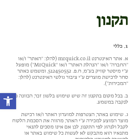
תקנון
1. כללי
א. אתר האינטרנט mrquick.co.il (להלן: “האתר” ו/או
”החברה” ו/או ”הנהלת האתר” ו/או “MrQuick”) מופעל
ע”י מיסטר קוויק בע”מ, ח.פ. 512450552, ומשמש כאתר
סחר לרכישת מוצרים ע”י ציבור גולשי האינטרנט (להלן:
“המכירות”).
פתח
ב. בכל מקום בתקנון זה שיש שימוש בלשון זכר, הכוונה גם
לנקבה במשמע.
ג. שימוש באתר, הצטרפות למועדון האתר ו/או רכישת
מוצר המוצע למכירה ע”י האתר, מהווה את הסכמת הלקוח
לקבל ולנהוג לפי התקנון, לכן אם אינו מסכים לתנאי
מתנאיו הוא מתבקש לא לעשות כל שימוש באתר או