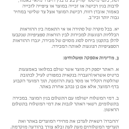
וסוג, כלפי מיסטר קוויק בע”מ בגין היעדר מלאי כאמור,
לרבות בגין רכישה או זכייה במוצר או ציפייה לזכייה
כאמור, אובדן רווח, רכישת המוצר אצל צד שלישי במחיר
גבוה יותר וכיו”ב.
יא. בכל מקרה של סתירה או אי התאמה בין ההוראות
הכלליות הנוגעות למכירות לבין הוראות ספציפיות שנקבעו
להלן בתקנון ביחס לסוג מסוים של מכירה, יגברו ההוראות
הספציפיות הנוגעות לאותה המכירה.
3. מדיניות אספקה ומשלוחים:
א. האתר יספק רק מוצר אשר שולם במלואו באמצעות
כרטיס אשראי\העברה בנקאית כמפורט לעיל, לכתובת
שהלקוח הקליד או מסר בעת ההזמנה, תוך המועד הקבוע
בדף המוצר, אלא אם כן נכתב אחרת באתר.
ב. דמי המשלוח ישולמו עם התשלום בגין המוצר. במכירה
בתשלומים, רשאי האתר לגבות את דמי המשלוח בתשלום
הראשון.
‘החברה’ רשאית לעדכן את מחירי המוצרים באתר ואת
תעריפי המשלוחים מעת לעת ובלא צורך בהודעה מוקדמת.