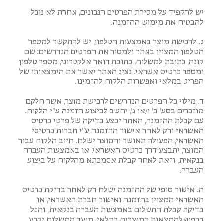
יש להקפיד על מסירת הפרטים הנכונים, אחרת לא נוכל
להבטיח את מימוש ההזמנה.
ג. לרכישת מוצר באמצעות הטלפון, יש להתקשר למספר
הטלפון המצוין באתר ולמסור את הפרטים הנדרשים: שם
קונה, כתובת למשלוח, כתובת דואר אלקטרוני, מספר טלפון
ומספר כרטיס אשראי. נציג האתר יאשר את הימצאותו של
הפריט במלאי ואפשרות הלקוח להזמינו.
ד. מילוי כל הפרטים הנדרשים לרכישת מוצר, אשר חלקם
מוזכרים בסע’ ב’ ו/או ג’, יחשב לביצוע הזמנה ע”י הלקוח.
עם קבלת ההזמנה, האתר יבצע בדיקה של פרטי כרטיס
האשראי ורק לאחר אישור ההזמנה ע”י חברות כרטיסי
האשראי, הפעולה תאושר והמוצר ישלח. חיוב הלקוח עבור
המוצר, יתבצע דרך כרטיס האשראי, או באמצעות העברה
בנקאית, וזאת לאחר קבלת אסמכתא מהלקוח על ביצוע
העברה.
ה. אישור סופי של ההזמנה ישלח רק לאחר בדיקת כרטיס
האשראי המצוין בהזמנה ואישור חברת האשראי, או
בדיקת קבלת התשלום באמצעות העברה בנקאית, והכל
בכפוף להמצאות המוצרים במלאי. מועד המשלוח יקבע