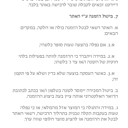
דיירקט זכאים לקבלת שובר לרכישה באתר בלבד.
7. ביטול הזמנה ע”י האתר
א. האתר רשאי לבטל הזמנה כולה או חלקה, במקרים
הבאים:
א.1. אם נפלה בהצעה טעות סופר כלשהי;
א.2. במידה ויתברר כי ההזמנה לוותה בפעילות בלתי
חוקית של הקונה ו/או צד ג’ כלשהו;
א.3. כאשר העסקה בוצעה שלא כדין ושלא על פי תקנון
זה;
ב. ביטול המכירה יימסר לקונה בטלפון ו/או בכתב לכתובת
הדואר האלקטרוני אותה ציין בעת ביצוע ההזמנה.
ג. במידה והתגלה כי המוצר אזל מהמלאי, או כי נפלה
טעות בעקבות תקלה טכנית בתהליך הרכישה, רשאי האתר
לבטל את ההזמנה או להציע מוצר חלופי שווה ערך.