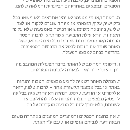
הספקים והמוצרים, טיבם ואיכותם נמסרו לאתר- ע”י
הספקים, ונמצאים באחריותם הבלעדית והמלאה שלהם.
ה. האתר ו/או מי מטעמו לא יהיו אחראים ולא יישאו בכל
נזק ישיר, עקיף, תוצאתי או מיוחד שנגרם ללקוח או לצד
שלישי, כתוצאה משימוש או רכישה באמצעות שלא על פי
תקנון זה, תהא עילת התביעה אשר תהא, לרבות הפסד
הכנסה ו/או מניעת רווח שיגרמו מכל סיבה שהיא, שאז
האתר שומר את הזכות לבטל את הרכישה הספציפית
בהודעה בכתב למבצע הפעולה.
ו. רישומי המחשב של האתר בדבר הפעולות המתבצעות
דרך האתר יהוו ראיה לכאורה לנכונות הפעולות.
ז. הנהלת האתר רשאית להציע מבצעים, הטבות והנחות
באתר או בכל אמצעי תקשורת אחר – לרבות טלפון, דואר
אלקטרוני או הודעת טקסט. הנהלת האתר רשאית בכל עת
להפסיק מבצעים, הטבות והנחות אלה, להחליפם או
לשנותם, בלא צורך לתת כל הודעה מוקדמת על כך.
ז. אין בהצגת הספקים והמוצרים המוצגים באתר זה משום
הבעת דעה לגביהם אופיים או טיבם ע”י האתר.