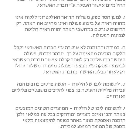
החל מיום אישור העסקה ע”י חברת האשראי.
ו. למען הסר ספק, משלוח הדואר האלקטרוני ללקוח אינו
מהווה ראיה על ביצוע פעולה ואינו מחייב את האתר. רק
הרישום שנרשם במחשבי האתר יהווה ראיה חלוטה
לנכונות הפעולות.
ח. במידה וההזמנה לא אושרה ע”י חברות האשראי יקבל
הלקוח הודעה מתאימה על כך. יובהר ויודגש, פעולה
תיחשב כמושלמת רק לאחר קבלת אישור חברות האשראי
לביצוע העסקה ע”י מבצע הפעולה. מועדי המשלוח יחולו
רק לאחר קבלת האישור מחברת האשראי.
ט. לתשומת ליבו של הלקוח – הגשת פרטים כוזבים הנה
עבירה פלילית והעושה כן, צפוי להליכים משפטיים פליליים
ואזרחיים.
י. לתשומת ליבו של הלקוח – המוצרים השונים המוצעים
באתר יתכן ואינם מצויים ומוחזקים בכל עת במלאי, ולכן
הזמנת ואספקת מוצר באתר כפופה להימצאות מלאי
מספק של המוצר המוצע למכירה.