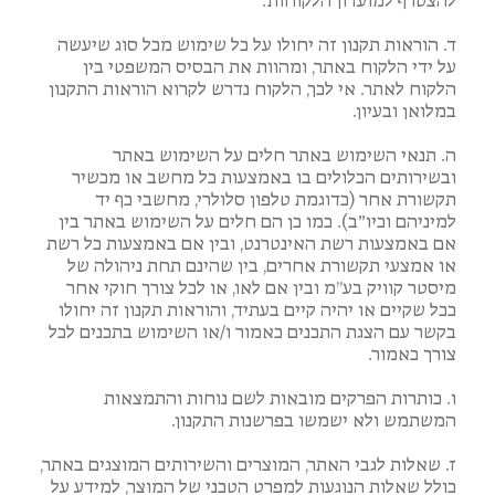
להצטרף למועדון הלקוחות.
ד. הוראות תקנון זה יחולו על כל שימוש מכל סוג שיעשה
על ידי הלקוח באתר, ומהוות את הבסיס המשפטי בין
הלקוח לאתר. אי לכך, הלקוח נדרש לקרוא הוראות התקנון
במלואן ובעיון.
ה. תנאי השימוש באתר חלים על השימוש באתר
ובשירותים הכלולים בו באמצעות כל מחשב או מכשיר
תקשורת אחר (כדוגמת טלפון סלולרי, מחשבי כף יד
למיניהם וכיו״ב). כמו כן הם חלים על השימוש באתר בין
אם באמצעות רשת האינטרנט, ובין אם באמצעות כל רשת
או אמצעי תקשורת אחרים, בין שהינם תחת ניהולה של
מיסטר קוויק בע”מ ובין אם לאו, או לכל צורך חוקי אחר
ככל שקיים או יהיה קיים בעתיד, והוראות תקנון זה יחולו
בקשר עם הצגת התכנים כאמור ו/או השימוש בתכנים לכל
צורך כאמור.
ו. כותרות הפרקים מובאות לשם נוחות והתמצאות
המשתמש ולא ישמשו בפרשנות התקנון.
ז. שאלות לגבי האתר, המוצרים והשירותים המוצגים באתר,
כולל שאלות הנוגעות למפרט הטכני של המוצר, למידע על