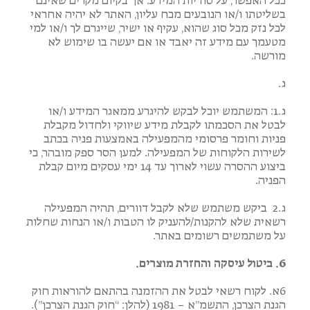
ככל האפשר, על סודיות המידע. אך בקיום מקרים שאינם
בשליטתו ו/או הנובעים מכח עליון, האתר לא יהיה אחראי
לכל נזק מכל סוג שהוא, עקיף או ישיר, שייגרם לך ו/או למי
מטעמך עם מידע זה יאבד או אם יעשה בו שימוש לא
מורשה.
ג.
ג.1: המשתמש יוכל לבקש להיגרע ממאגר המידע ו/או
לבטל את הסכמתו לקבלת מידע שיווקי ולחדול מקבלת
פניות וחומר פרסומי מהמפעילה באמצעות פניה בכתב
לשירות הלקוחות של המפעילה. למען הסר ספק מובהר, כי
ביצוע ההסרה עשוי לארוך עד 14 ימי עסקים מיום קבלת
הפניה.
ג.2 ביקש משתמש שלא לקבל דוורים, תהיה המפעילה
רשאית שלא להקנות/להעניק לו הטבות ו/או הנחות שחלות
על משתמשים רשומים באתר.
6. ביטול עיסקה והחזרת מוצרים.
6א. לקוח רשאי לבטל את ההזמנה בהתאם להוראות חוק
הגנת הצרכן, התשמ”א – 1981 (להלן: “חוק הגנת הצרכן”).