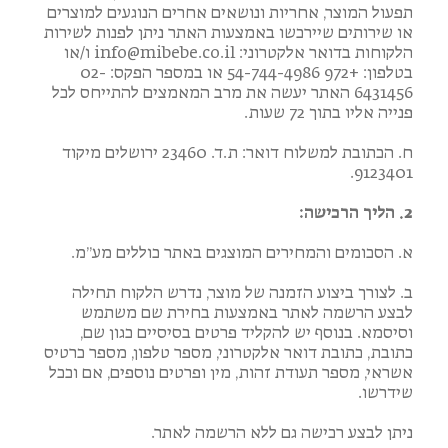
תפעול המוצר, אחריות ונושאים אחרים הנוגעים למוצרים
או שירותים שיירכשו באמצעות האתר ניתן לפנות לשירות
הלקוחות בדואר אלקטרוני: info@mibebe.co.il ו/או
בטלפון: +972 54-744-4986 או במספר הפקס: 02-
6431456 האתר יעשה את מרב המאמצים להתייחס לכל
פנייה אליו בתוך 72 שעות.
ח. הכתובת למשלוח דואר: ת.ד. 23460 ירושלים מיקוד
9123401.
2. הליך הרכישה:
א. הסכומים והמחירים המוצגים באתר כוללים מע”מ.
ב. לצורך ביצוע הזמנה של מוצר, נדרש הלקוח תחילה
לבצע הרשמה לאתר באמצעות בחירת שם משתמש
וסיסמא. בנוסף יש להקליד פרטים בסיסיים כגון שם,
כתובת, כתובת דואר אלקטרוני, מספר טלפון, מספר כרטיס
אשראי, מספר תעודת זהות, מין ופרטים נוספים, אם וככל
שידרשו.
ניתן לבצע רכישה גם ללא הרשמה לאתר.